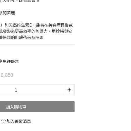
粗大毛孔、改善緊實度
頸的美麗
6型）和天然维生素E，能為在美容療程後或
肌膚帶來更高效率的防禦力，用珍稀與安
養保護的肌膚帶來及時雨
即享免運優惠
6,850
加入購物車
加入追蹤清單