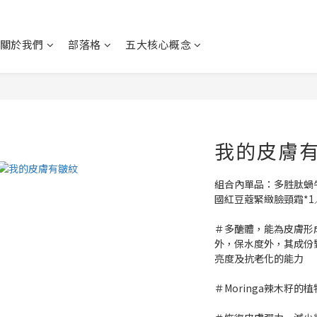
關於我們
部落格
五大核心概念
我的皮膚
組合內單品：多胜肽蝸牛
國紅豆蔻緊緻臉頸霜*1
＃多醣體，能為皮膚形
外，保水度外，其成份
亮度及抗老化的能力
＃Moringa辣木籽