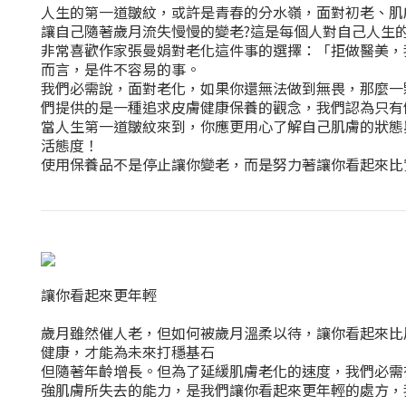
人生的第一道皺紋，或許是青春的分水嶺，面對初老、肌
讓自己隨著歲月流失慢慢的變老?這是每個人對自己人生
非常喜歡作家張曼娟對老化這件事的選擇：「拒做醫美，
而言，是件不容易的事。
我們必需說，面對老化，如果你還無法做到無畏，那麼一顆
們提供的是一種追求皮膚健康保養的觀念，我們認為只有
當人生第一道皺紋來到，你應更用心了解自己肌膚的狀態
活態度！
使用保養品不是停止讓你變老，而是努力著讓你看起來比
讓你看起來更年輕
歲月雖然催人老，但如何被歲月溫柔以待，讓你看起來比
健康，才能為未來打穩基石
但隨著年齡增長。但為了延緩肌膚老化的速度，我們必需
強肌膚所失去的能力，是我們讓你看起來更年輕的處方，