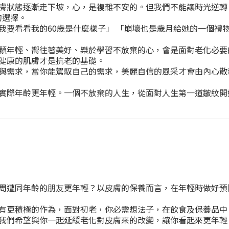
膚狀態逐漸走下坡，心，是複雜不安的。但我們不能讓時光逆轉
的選擇。
我要看看我的60歲是什麼樣子」 「崩壞也是歲月給她的一個禮
年輕、嚮往著美好、樂於學習不放棄的心，會是面對老化必要的生
健康的肌膚才是抗老的基礎。
與需求，當你能駕馭自己的需求，美麗自信的風采才會由內心散
實際年齡更年輕。一個不放棄的人生，從面對人生第一道皺紋開
周遭同年齡的朋友更年輕？以皮膚的保養而言，在年輕時做好預
有更積極的作為，面對初老，你必需想法子，在飲食及保養品中
我們希望與你一起延緩老化對皮膚來的改變，讓你看起來更年輕