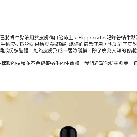
es)就已將蝸牛黏液用於皮膚傷口治療上，Hippocrates記錄
將蝸牛黏液提取物提供給皮膚遭輻射燒傷的病患使用，也認同了其
鍵成份多醣體，能為皮膚形成一層防護膜，除了廣為人知的修護
所幸在萃取的過程並不會傷害蝸牛的生命體，我們希望你愈來愈美