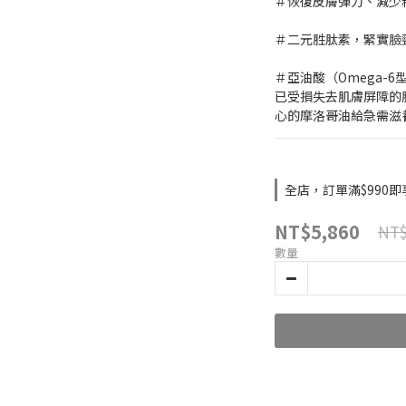
＃恢復皮膚彈力、減少
＃二元胜肽素，緊實臉
＃亞油酸（Omega-
已受損失去肌膚屏障的
心的摩洛哥油給急需滋
全店，訂單滿$990
NT$5,860
NT$
數量