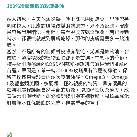
100%冷壓萃取的玫瑰果油
進入初秋，白天依舊炎熱，晚上卻已開始涼爽，早晚溫差
明顯拉大，肌膚對環境改變的適應力，來不及反應，皮膚
最容易出現暗沈、粗糙，甚至脫皮等乾燥現象，若已經勤
補水，卻很快就感到肌膚乾燥，那你的皮膚需要多一點油
脂。
當然，不是所有的油都對皮膚有幫忙，尤其是礦物油、合
成脂、過度精煉的植物油脂都不是首選，在初秋的季節，
擅長於肌膚修護的COSDAN寇斯得玫瑰果油是我們推薦的
首選，原因是，單一純萃100%玫瑰果籽冷壓初榨油，保
留了玫瑰果最珍貴的α-次亞麻油酸、Omega 3、 Omega
6及豐富類黃酮、多酚類，極為親膚的特質，具有優異的
維持肌膚保護膜自然平衡的功效，增加彈性與柔適度，改
善缺水肌膚狀態。能修護舒緩肌膚不適狀態。是換季強化
肌膚親水性保護膜的完整，非常重要的幫手。