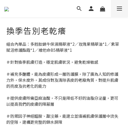
換季告別老乾癢
組合內單品：多胜肽蝸牛保濕精華液*2／玫瑰果精華油*1／紫草
賦活修護酯霜*1／維他命B5精華液*1
＃針對換季肌膚打造，穩定肌膚狀況，避免乾燥敏感
＃補充多醣體，能為皮膚形成一層防護膜，除了廣為人知的修護
力外，保水度外，其成份對及清除表皮的老廢角質，對提升肌膚
的亮度及抗老化的能力
＃提供皮膚所需亞麻油酸，不只是降低不好的油脂分泌量，更可
以提高我們的皮膚的障蔽層
＃防禦因子神經醯胺、甜没藥，能建立並填補肌膚保護層中流失
的空隙，建構更完整的鎖水屏障