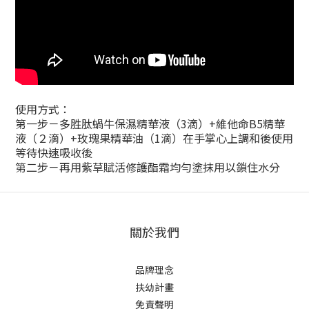
使用方式：
第一步－多胜肽蝸牛保濕精華液（3滴）+維他命B5精華
液（２滴）+玫瑰果精華油（1滴）在手掌心上調和後使用
等待快速吸收後
第二步－再用紫草賦活修護酯霜均勻塗抹用以鎖住水分
關於我們
品牌理念
扶幼計畫
免責聲明