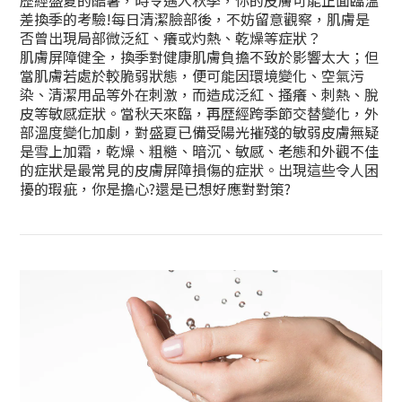
歷經盛夏的酷暑，時令邁入秋季，你的皮膚可能正面臨溫
差換季的考驗!每日清潔臉部後，不妨留意觀察，肌膚是
否曾出現局部微泛紅、癢或灼熱、乾燥等症狀？
肌膚屏障健全，換季對健康肌膚負擔不致於影響太大；但
當肌膚若處於較脆弱狀態，便可能因環境變化、空氣污
染、清潔用品等外在刺激，而造成泛紅、搔癢、刺熱、脫
皮等敏感症狀。當秋天來臨，再歴經跨季節交替變化，外
部溫度變化加劇，對盛夏已備受陽光摧殘的敏弱皮膚無疑
是雪上加霜，乾燥、粗糙、暗沉、敏感、老態和外觀不佳
的症狀是最常見的皮膚屏障損傷的症狀。出現這些令人困
擾的瑕疵，你是擔心?還是已想好應對對策?