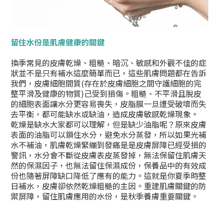
留住水份是肌膚健康的關鍵
換季常見的皮膚乾燥、粗糙、暗沉、敏感和外觀不佳的症
狀並不是只有補水這麼簡單而已，這些肌膚問題都在告訴
我們，皮膚細胞間質(存在於皮膚細胞之間守護細胞的完
整平滑及健康的物質)己受到損傷。粗糙、不平滑且脫皮
的細胞表面讓水分更容易喪失，皮脂膜一旦遭受破壞而失
去平衡，都可能缺水或缺油，造成皮膚敏感乾燥現象。
乾燥是缺水大家都可以理解，但是缺少油脂呢？原來皮膚
表面的油脂可以鎖住水分，避免水分蒸發，所以如果光補
水不補油，肌膚乾燥緊繃到發痛是是皮膚屏障已經受損的
警訊，水分會不斷從皮膚表皮蒸發掉，無法保留住肌膚天
然的保濕因子，也無法留住保濕成份，保養品中的有效成
份也隨著屏障缺口降低了應有的能力。這就是你夏季時整
日補水，皮膚卻依然乾燥粗糙的主因。重建肌膚關鍵的防
禦屏障，留住肌膚應用的水份，是秋季養膚重要關鍵。