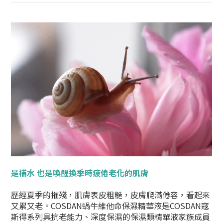
是補水 也是喚醒換季時疲倦老化的肌膚
歷經夏季的摧殘，肌膚表皮粗糙，皮膚爬滿倦容，看起來
又累又老。COSDAN蝸牛維他命保濕精華液是COSDAN寇
斯得系列具抗老能力、深度保濕的保濕類精華液家族成員