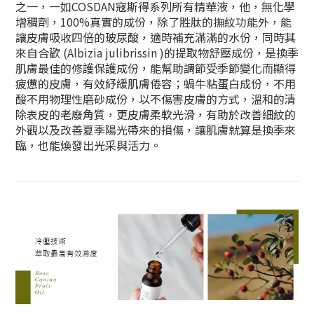
之一，一如COSDAN寇斯得系列所有精華液，他，無化學
增稠劑，100%真實的成份，除了胜肽的撫紋功能外，能
讓皮膚吸收四倍的玻尿酸，適時補充滿滿的水份，同時其
來自合歡 (Albizia julibrissin )的提取物舒壓成份，是換季
肌膚最佳的修護保護成份，能幫助調節受季節變化而顯得
疲憊的皮膚，有效紓緩肌膚倦容；蝸牛粘蛋白成份，不用
酸不用物理性磨砂成份，以不傷害皮膚的方式，溫和的清
除表皮的老廢角質，更皮膚柔軟光滑，有助於改善細紋的
外觀以及改善夏季陽光帶來的損傷，讓肌膚就算是換季來
臨，也能煥發出光采與活力。