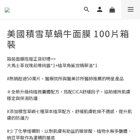
美國積雪草蝸牛面膜 100片箱
裝
箱裝面膜搭贈正貨好禮>>
大馬士革玫瑰前導純露*1+植萃角鯊烷精華油*1
#熱銷超過50萬片，醫療院所與醫美診所醫師推薦的明星產品
＃全新升級純植微囊體配方，搭配CICA舒緩因子，協助維持肌膚
穩定與保濕防護
#添加積雪草嶼七種草本植萃配方，舒緩肌膚乾燥不適感，提升肌
膚的防護力
#少了化學增稠劑，以對肌膚有助益的玻尿酸、植物水解多醣體、
納豆萃取作為濃稠的基底