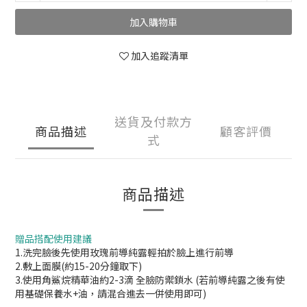
加入購物車
加入追蹤清單
送貨及付款方
商品描述
顧客評價
式
商品描述
贈品搭配使用建議
1.洗完臉後先使用玫瑰前導純露輕拍於臉上進行前導
2.敷上面膜(約15-20分鐘取下)
3.使用角鯊烷精華油約2-3滴 全臉防禦鎖水 (若前導純露之後有使
用基礎保養水+油，請混合進去一併使用即可)