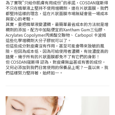
為了實現"只給你肌膚有用成份"的承諾，COSDAN寇斯得
不只在精華液上堅持不使用增稠劑，連在片狀面膜，我們
都堅持這樣的理念，這在片狀面膜巿場無疑會是一場成本
與安心的考驗。
其實，要把精華液變濃稠，最簡單最省成本的方法就是增
稠劑的添加，配方中加點便宜的Xantham Gum三仙膠、
Acrylates Copolymer丙烯酸交聯物、 Carbopol 卡波姆
這些化學增稠劑大分子膠就可以了。
但這些成分對皮膚沒有作用，甚至可能會帶來致敏的風
險，但因為成本低、因為可給使用者濃稠，有效濃度高的
錯覺，幾乎所有的片狀面膜都免不了有它們的身影！
但 COSDAN寇斯得 認為，對皮膚無益甚或有害的成份，
又何必添加到我們日常使用的保養品上呢？一直以來，我
們這樣努力堅持著，始終如一。