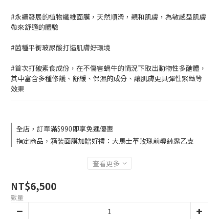
#永續發展的植物纖維面膜，天然順滑，親和肌膚，為敏感型肌膚
帶來舒適的體驗
#菌種平衡玻尿酸打造肌膚好環境
#首次打破素食成份，在不傷害蝸牛的情況下取出動物性多醣體，
其中富含多種修護、舒緩、保濕的成分、讓肌膚更具彈性緊緻等
效果
全店，訂單滿$990即享免運優惠
指定商品，箱裝面膜加贈好禮：大馬士革玫瑰前導純露乙支
查看更多
NT$6,500
數量