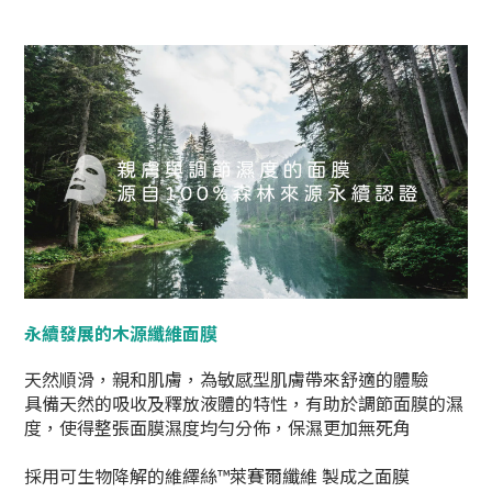
永續發展的木源纖維面膜
天然順滑，親和肌膚，為敏感型肌膚帶來舒適的體驗
具備天然的吸收及釋放液體的特性，有助於調節面膜的濕
度，使得整張面膜濕度均勻分佈，保濕更加無死角
採用可生物降解的維繹絲™萊賽爾纖維 製成之面膜