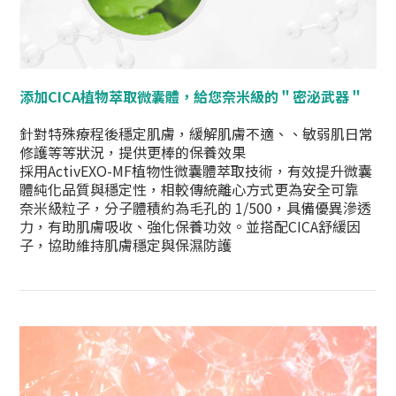
添加CICA植物萃取
微囊體
，給您奈米級的＂密泌武器＂
針對特殊療程後穩定肌膚，緩解肌膚不適、、敏弱肌日常
修護等等狀況，提供更棒的保養效果
採用ActivEXO-MF植物性微囊體萃取技術，有效提升微囊
體純化品質與穩定性，相較傳統離心方式更為安全可靠
奈米級粒子，分子體積約為毛孔的 1/500，具備優異滲透
力，有助肌膚吸收、強化保養功效。並搭配CICA舒緩因
子，協助維持肌膚穩定與保濕防護