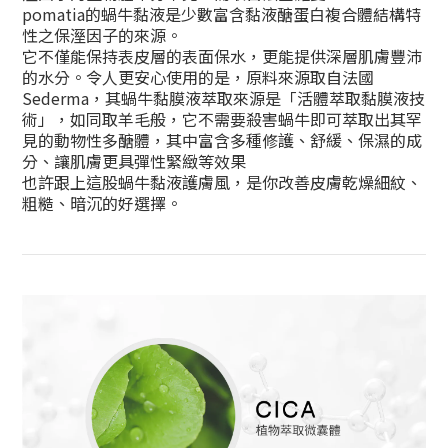
pomatia的蝸牛黏液是少數富含黏液醣蛋白複合體結構特
性之保溼因子的來源。
它不僅能保持表皮層的表面保水，更能提供深層肌膚豐沛
的水分。令人更安心使用的是，原料來源取自法國
Sederma，其蝸牛黏膜液萃取來源是「活體萃取黏膜液技
術」，如同取羊毛般，它不需要殺害蝸牛即可萃取出其罕
見的動物性多醣體，其中富含多種修護、舒緩、保濕的成
分、讓肌膚更具彈性緊緻等效果
也許跟上這股蝸牛黏液護膚風，是你改善皮膚乾燥細紋、
粗糙、暗沉的好選擇。