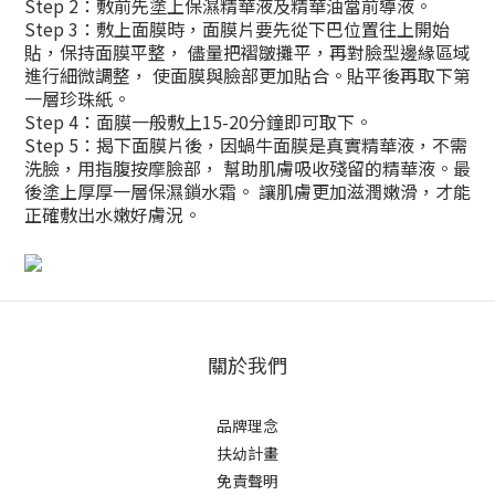
Step 2：敷前先塗上保濕精華液及精華油當前導液。
Step 3：敷上面膜時，面膜片要先從下巴位置往上開始
貼，保持面膜平整， 儘量把褶皺攤平，再對臉型邊緣區域
進行細微調整， 使面膜與臉部更加貼合。貼平後再取下第
一層珍珠紙。
Step 4：面膜一般敷上15-20分鐘即可取下。
Step 5：揭下面膜片後，因蝸牛面膜是真實精華液，不需
洗臉，用指腹按摩臉部， 幫助肌膚吸收殘留的精華液。最
後塗上厚厚一層保濕鎖水霜。 讓肌膚更加滋潤嫩滑，才能
正確敷出水嫩好膚況。
關於我們
品牌理念
扶幼計畫
免責聲明