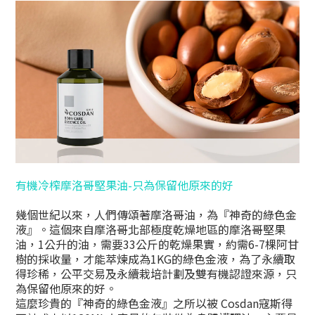
有機冷榨摩洛哥堅果油-只為保留他原來的好
幾個世紀以來，人們傳頌著摩洛哥油，為『神奇的綠色金
液』。這個來自摩洛哥北部極度乾燥地區的摩洛哥堅果
油，1公升的油，需要33公斤的乾燥果實，約需6-7棵阿甘
樹的採收量，才能萃煉成為1KG的綠色金液，為了永續取
得珍稀，公平交易及永續栽培計劃及雙有機認證來源，只
為保留他原來的好。
這麼珍貴的『神奇的綠色金液』之所以被 Cosdan寇斯得