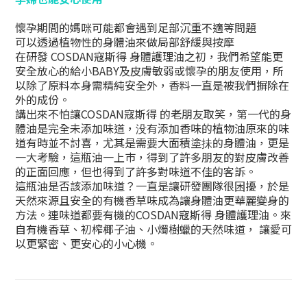
懷孕期間的媽咪可能都會遇到足部沉重不適等問題
可以透過植物性的身體油來做局部舒緩與按摩
在研發 COSDAN寇斯得 身體護理油之初，我們希望能更
安全放心的給小BABY及皮膚敏弱或懷孕的朋友使用，所
以除了原料本身需精純安全外，香料一直是被我們摒除在
外的成份。
講出來不怕讓COSDAN寇斯得 的老朋友取笑，第一代的身
體油是完全未添加味道，没有添加香味的植物油原來的味
道有時並不討喜，尤其是需要大面積塗抺的身體油，更是
一大考驗，這瓶油一上巿，得到了許多朋友的對皮膚改善
的正面回應，但也得到了許多對味道不佳的客訴。
這瓶油是否該添加味道？一直是讓研發團隊很困擾，於是
天然來源且安全的有機香草味成為讓身體油更華麗變身的
方法。連味道都要有機的COSDAN寇斯得 身體護理油。來
自有機香草、初榨椰子油、小燭樹蠟的天然味道， 讓愛可
以更緊密、更安心的小心機。