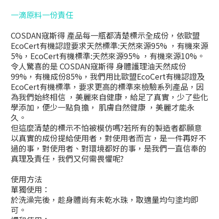
一滴原料一份責任
COSDAN寇斯得 產品每一瓶都清楚標示全成份，依歐盟
EcoCert有機認證要求天然標準:天然來源95% ，有機來源
5%，EcoCert有機標準:天然來源95% ，有機來源10%。
令人驚喜的是
COSDAN
寇斯得 身體護理油天然成份
99%，有機成份85%，我們用比歐盟EcoCert有機認證及
EcoCert有機標準，要求更高的標準來檢驗系列產品，因
為我們始終相信 ，美麗來自健康，給足了真實，少了些化
學添加，便少一點負擔， 肌膚自然健康 ，美麗才能永
久。
但這麼清楚的標示不怕被模仿嗎?若所有的製造者都願意
以真實的成份提給使用者，對使用者而言，是一件再好不
過的事，對使用者、對環境都好的事，是我們一直信奉的
真理及責任，我們又何需畏懼呢?
使用方法
單獨使用：
於洗澡完後，趁身體尚有未乾水珠，取適量均勻塗均即
可。