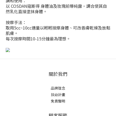
調和使用：
以 COSDAN寇斯得 身體油及玫瑰前導純露，調合使其自
然乳化直接塗抹身體。
按摩手法：
取用5cc~10cc適量以輕輕按摩身體、可改善膚乾燥及放鬆
肌膚。
每次按摩時間10-15分鐘最為理想。
關於我們
品牌理念
扶幼計畫
免責聲明
顧客服務