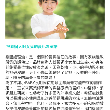
把創辦人對女兒的愛化為承諾
身體護理油，是一個關於愛與信任的故事，因有家族過敏
體質的遺傳史，品牌創辦人蔡藥師小女兒出生後小小身軀
即飽受異位性皮膚炎之苦，因為乾癢，小小的手總忍不住
的抓破皮膚，身上小傷口總是好了又抓，反覆的不停出
現，隨身的藥膏不曾間斷過！
為了不讓小BABY長期因使用類固醇藥膏可能帶來的副作
用，一直以來蔡藥師不斷的與醫療界的醫師、中醫師、藥
師朋友研究，也參考了許多國內外專業文獻，希望能找到
可以長期安心使用且能改善問題肌膚的方法。無礦物油調
合、無化學香料、色料、合成脂，富含多元不飽和脂肪酸
及提供皮膚營養成份的精純植物油脂是答案，我們從國內